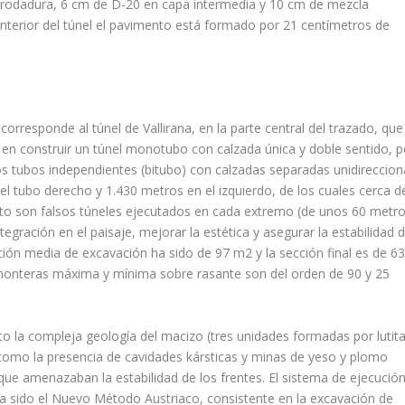
 rodadura, 6 cm de D-20 en capa intermedia y 10 cm de mezcla
interior del túnel el pavimento está formado por 21 centímetros de
corresponde al túnel de Vallirana, en la parte central del trazado, que
ó en construir un túnel monotubo con calzada única y doble sentido, p
 tubos independientes (bitubo) con calzadas separadas unidirecciona
 el tubo derecho y 1.430 metros en el izquierdo, de los cuales cerca d
esto son falsos túneles ejecutados en cada extremo (de unos 60 metr
gración en el paisaje, mejorar la estética y asegurar la estabilidad d
ección media de excavación ha sido de 97 m
2
y la sección final es de 6
s monteras máxima y mínima sobre rasante son del orden de 90 y 25
to la compleja geología del macizo (tres unidades formadas por lutita
), como la presencia de cavidades kársticas y minas de yeso y plomo
ue amenazaban la estabilidad de los frentes. El sistema de ejecución
 ha sido el Nuevo Método Austriaco, consistente en la excavación de