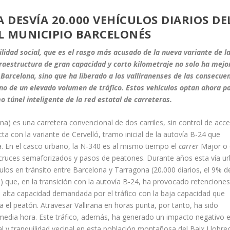
 DESVÍA 20.000 VEHÍCULOS DIARIOS DE
L MUNICIPIO BARCELONÉS
ilidad social, que es el rasgo más acusado de la nueva variante de l
fraestructura de gran capacidad y corto kilometraje no solo ha mej
 Barcelona, sino que ha liberado a los valliranenses de las consecue
ano de un elevado volumen de tráfico. Estos vehículos optan ahora po
mo túnel inteligente de la red estatal de carreteras.
na) es una carretera convencional de dos carriles, sin control de acc
ta con la variante de Cervelló, tramo inicial de la autovía B-24 que
. En el casco urbano, la N-340 es al mismo tiempo el
carrer
Major o 
h, cruces semaforizados y pasos de peatones. Durante años esta vía u
ulos en tránsito entre Barcelona y Tarragona (20.000 diarios, el 9% d
) que, en la transición con la autovía B-24, ha provocado retenciones
a alta capacidad demandada por el tráfico con la baja capacidad que
el peatón. Atravesar Vallirana en horas punta, por tanto, ha sido
 media hora. Este tráfico, además, ha generado un impacto negativo 
l y tranquilidad vecinal en esta población montañosa del Baix Llobre