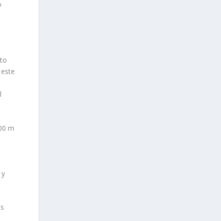
o
rto
 este
l
400 m
a
 y
as