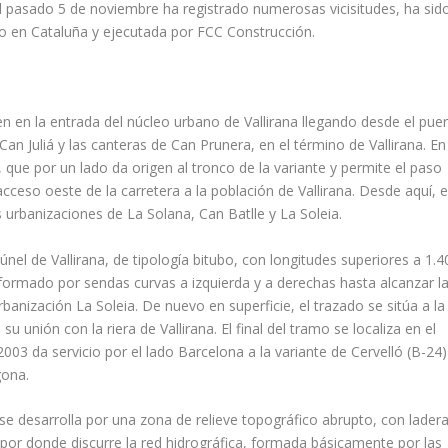
 el pasado 5 de noviembre ha registrado numerosas vicisitudes, ha sid
do en Cataluña y ejecutada por FCC Construcción.
en en la entrada del núcleo urbano de Vallirana llegando desde el pue
an Juliá y las canteras de Can Prunera, en el término de Vallirana. En
 que por un lado da origen al tronco de la variante y permite el paso
 acceso oeste de la carretera a la población de Vallirana. Desde aquí, e
 urbanizaciones de La Solana, Can Batlle y La Soleia.
únel de Vallirana, de tipología bitubo, con longitudes superiores a 1.
á formado por sendas curvas a izquierda y a derechas hasta alcanzar l
urbanización La Soleia. De nuevo en superficie, el trazado se sitúa a la
 unión con la riera de Vallirana. El final del tramo se localiza en el
003 da servicio por el lado Barcelona a la variante de Cervelló (B-24)
gona.
e desarrolla por una zona de relieve topográfico abrupto, con lader
or donde discurre la red hidrográfica, formada básicamente por las