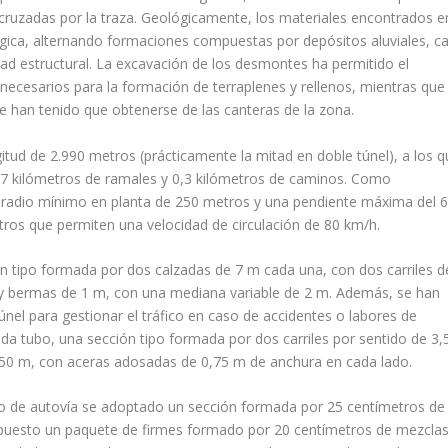
 cruzadas por la traza. Geológicamente, los materiales encontrados en
ógica, alternando formaciones compuestas por depósitos aluviales, cal
dad estructural. La excavación de los desmontes ha permitido el
ecesarios para la formación de terraplenes y rellenos, mientras que 
rme han tenido que obtenerse de las canteras de la zona.
itud de 2.990 metros (prácticamente la mitad en doble túnel), a los q
0,7 kilómetros de ramales y 0,3 kilómetros de caminos. Como
un radio mínimo en planta de 250 metros y una pendiente máxima del 
metros que permiten una velocidad de circulación de 80 km/h.
n tipo formada por dos calzadas de 7 m cada una, con dos carriles d
m y bermas de 1 m, con una mediana variable de 2 m. Además, se han
nel para gestionar el tráfico en caso de accidentes o labores de
da tubo, una sección tipo formada por dos carriles por sentido de 3
,50 m, con aceras adosadas de 0,75 m de anchura en cada lado.
nco de autovía se adoptado un sección formada por 25 centímetros de
dispuesto un paquete de firmes formado por 20 centímetros de mezcla