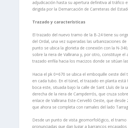
adjudicación hasta su apertura definitiva al tráfico
dirigida por la Demarcación de Carreteras del Esta
Trazado y características
El trazado del nuevo tramo de la B-24 tiene su orig
del Ordal, una vez superadas las urbanizaciones de C
punto se ubica la glorieta de conexión con la N-340,
sobre la riera de Vallirana y, por otro, constituye el
trazado enfila hacia los macizos donde se sitúan las
Hacia el pk 0+670 se ubica el emboquille oeste del t
en cada tubo. En el túnel, el trazado en planta est
boca este, situada bajo la calle de Sant Lluís de la 
derecha de la riera de Campderrós, que cruza sobre su
enlace de Vallirana Este-Cervelló Oeste, que desde 2
que ahora se completa con ramales del lado Tarra
Desde un punto de vista geomorfológico, el tramo s
pronunciadas que dan lugar a barrancos encajados p