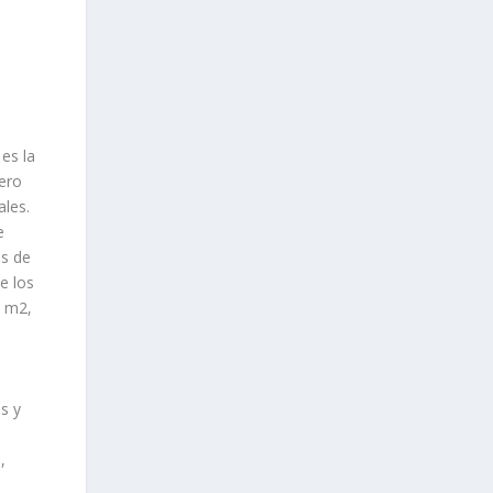
 es la
ero
les.
e
os de
e los
3 m
2
,
s y
,