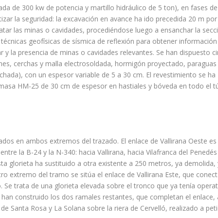
 de 300 kw de potencia y martillo hidráulico de 5 ton), en fases de
tizar la seguridad: la excavación en avance ha ido precedida 20 m por
tratar las minas o cavidades, procediéndose luego a ensanchar la secc
técnicas geofísicas de sísmica de reflexión para obtener información
ar y la presencia de minas o cavidades relevantes. Se han dispuesto c
ones, cerchas y malla electrosoldada, hormigón proyectado, paraguas
echada), con un espesor variable de 5 a 30 cm. El revestimiento se ha
masa HM-25 de 30 cm de espesor en hastiales y bóveda en todo el tú
uados en ambos extremos del trazado. El enlace de Vallirana Oeste es
entre la B-24 y la N-340: hacia Vallirana, hacia Vilafranca del Penedés
sta glorieta ha sustituido a otra existente a 250 metros, ya demolida, 
tro extremo del tramo se sitúa el enlace de Vallirana Este, que conec
o. Se trata de una glorieta elevada sobre el tronco que ya tenía opera
e han construido los dos ramales restantes, que completan el enlace, 
e Santa Rosa y La Solana sobre la riera de Cervelló, realizado a peti