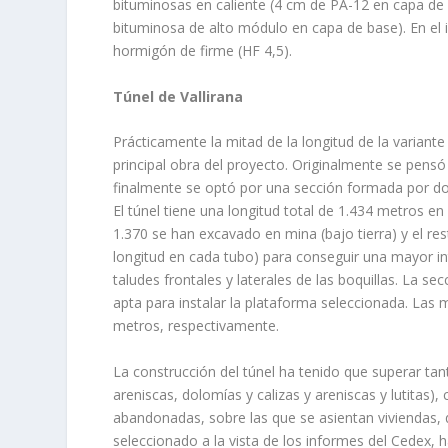
bituminosas en caliente (4 cm de PA-12 en capa de
bituminosa de alto módulo en capa de base). En el 
hormigón de firme (HF 4,5).
Túnel de Vallirana
Prácticamente la mitad de la longitud de la variante 
principal obra del proyecto. Originalmente se pens
finalmente se optó por una sección formada por dos
El túnel tiene una longitud total de 1.434 metros en
1.370 se han excavado en mina (bajo tierra) y el r
longitud en cada tubo) para conseguir una mayor inte
taludes frontales y laterales de las boquillas. La s
apta para instalar la plataforma seleccionada. La
metros, respectivamente.
La construcción del túnel ha tenido que superar tan
areniscas, dolomías y calizas y areniscas y lutitas
abandonadas, sobre las que se asientan viviendas, q
seleccionado a la vista de los informes del Cedex,