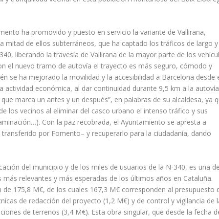
ento ha promovido y puesto en servicio la variante de Vallirana,
la mitad de ellos subterráneos, que ha captado los tráficos de largo y
40, liberando la travesía de Vallirana de la mayor parte de los vehícu
on el nuevo tramo de autovía el trayecto es más seguro, cómodo y
én se ha mejorado la movilidad y la accesibilidad a Barcelona desde e
la actividad económica, al dar continuidad durante 9,5 km a la autovía
co que marca un antes y un después”, en palabras de su alcaldesa, ya 
e los vecinos al eliminar del casco urbano el intenso tráfico y sus
ntaminación…). Con la paz recobrada, el Ayuntamiento se apresta a
 transferido por Fomento– y recuperarlo para la ciudadanía, dando
.
icación del municipio y de los miles de usuarios de la N-340, es una de
ias más relevantes y más esperadas de los últimos años en Cataluña.
n de 175,8 M€, de los cuales 167,3 M€ corresponden al presupuesto 
cnicas de redacción del proyecto (1,2 M€) y de control y vigilancia de l
ciones de terrenos (3,4 M€). Esta obra singular, que desde la fecha d