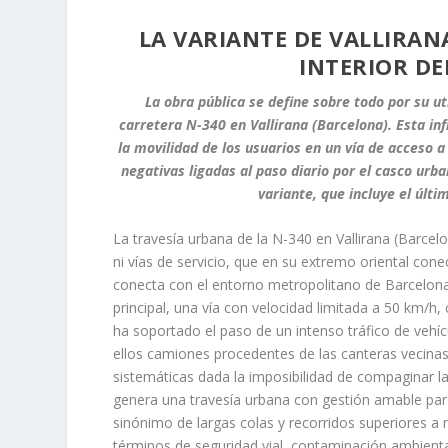
LA VARIANTE DE VALLIRANA
INTERIOR DE
La obra pública se define sobre todo por su ut
carretera N-340 en Vallirana (Barcelona). Esta in
la movilidad de los usuarios en un vía de acceso a
negativas ligadas al paso diario por el casco urb
variante, que incluye el últi
La travesía urbana de la N-340 en Vallirana (Barcelo
ni vías de servicio, que en su extremo oriental conec
conecta con el entorno metropolitano de Barcelona
principal, una vía con velocidad limitada a 50 km/
ha soportado el paso de un intenso tráfico de vehíc
ellos camiones procedentes de las canteras vecinas
sistemáticas dada la imposibilidad de compaginar l
genera una travesía urbana con gestión amable para 
sinónimo de largas colas y recorridos superiores a
términos de seguridad vial, contaminación ambienta