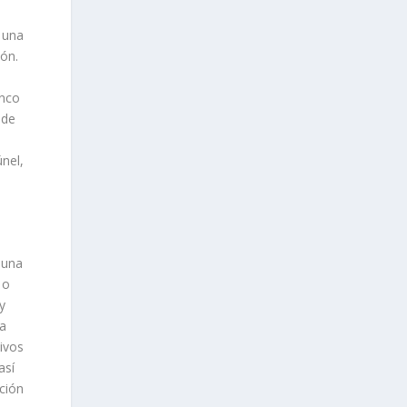
 una
ión.
inco
 de
nel,
 una
 o
y
ta
tivos
así
ción