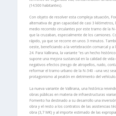
(14.500 habitantes).
Con objeto de resolver esta compleja situación, Fom
alternativa de gran capacidad de casi 3 kilómetros, 
medio recorrido circulantes por este tramo de la N-3
que la cruzaban, especialmente de los camiones. C
rápido, ya que se recorre en unos 3 minutos. Tambi
oeste, beneficiando a la vertebración comarcal y a 
24. Para Vallirana, la variante “es un hecho históri
supone una mejora sustancial en la calidad de vida d
negativos efectos (riesgo de atropellos, ruido, co
reformar el tramo urbano de la N-340 –una vez sea
protagonismo al peatón en detrimento del vehículo
La nueva variante de Vallirana, una histórica reivind
obras públicas en materia de infraestructuras viar
Fomento ha destinado a su desarrollo una inversió
obra y el resto a los contratos de las asistencias té
obra (3,7 M€) y al importe estimado de las expropia