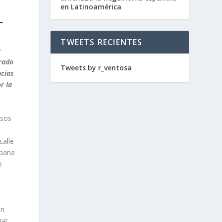
en Latinoamérica
L
TWEETS RECIENTES
a
orado
Tweets by r_ventosa
ncias
r la
esos
calle
rbana
e
en
gat