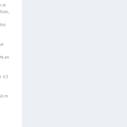
 el
izas,
los
ue
6% en
e 3,5
,50 m
s