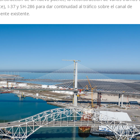
e), I-37 y SH-286 para dar continuidad al tráfico sobre el canal de
ente existente.