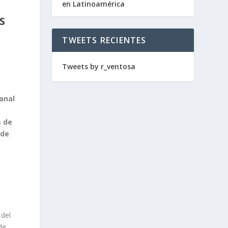
en Latinoamérica
S
TWEETS RECIENTES
Tweets by r_ventosa
anal
s de
 de
 del
de