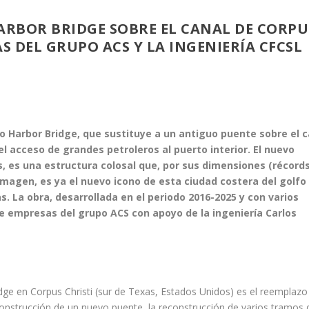
ARBOR BRIDGE SOBRE EL CANAL DE CORPU
S DEL GRUPO ACS Y LA INGENIERÍA CFCSL
vo Harbor Bridge, que sustituye a un antiguo puente sobre el c
l acceso de grandes petroleros al puerto interior. El nuevo
, es una estructura colosal que, por sus dimensiones (récord
e imagen, es ya el nuevo icono de esta ciudad costera del golfo
s. La obra, desarrollada en el periodo 2016-2025 y con varios
e empresas del grupo ACS con apoyo de la ingeniería Carlos
idge en Corpus Christi (sur de Texas, Estados Unidos) es el reemplazo
construcción de un nuevo puente, la reconstrucción de varios tramos 