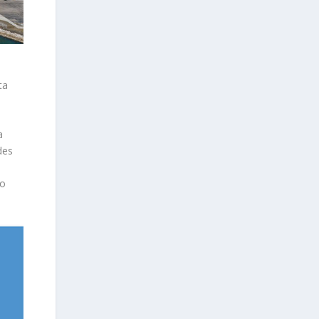
ta
a
des
vo