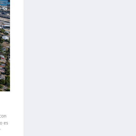
 con
o es
r