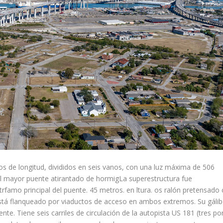
s de longitud, divididos en seis vanos, con una luz máxima de 506
 el mayor puente atirantado de hormigLa superestructura fue
famo principal del puente. 45 metros. en ltura. os ralón pretensado
Está flanqueado por viaductos de acceso en ambos extremos. Su gálib
e. Tiene seis carriles de circulación de la autopista US 181 (tres po