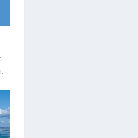
e,
la